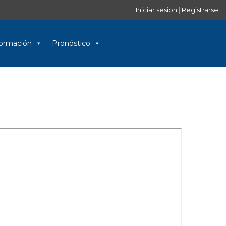
Iniciar sesion
|
Registrarse
nformación
Pronóstico