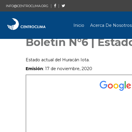
|
|
INFO@CENTROCLIMA.ORG
Inicio
Acerca De Nosotros
Boletin N°6 | Estad
Estado actual del Huracán Iota.
Emisión
: 17 de noviembre, 2020