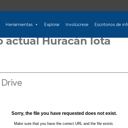
Herramientas
Explorar
Involúcrese
Escritorios de i
o actual Huracán Iota