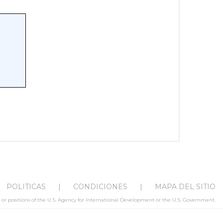
POLITICAS
CONDICIONES
MAPA DEL SITIO
s or positions of the U.S. Agency for International Development or the U.S. Government.