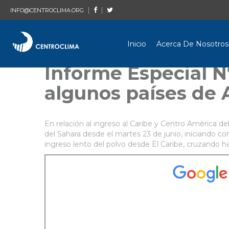
|
|
INFO@CENTROCLIMA.ORG
Inicio
Acerca De Nosotros
Informe Especial N
algunos países de 
En relación al ingreso al Caribe y Centro América d
del Sahara desde el martes 23 de junio, iniciando c
ingreso lento del polvo desde El Caribe, cruzando ha