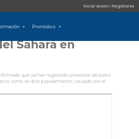
Iniciar sesion
|
Registrarse
nformación
Pronóstico
del Sahara en
 informado que ya han registrado presencia del polvo
 opacos como se dice popularmente, causado por el