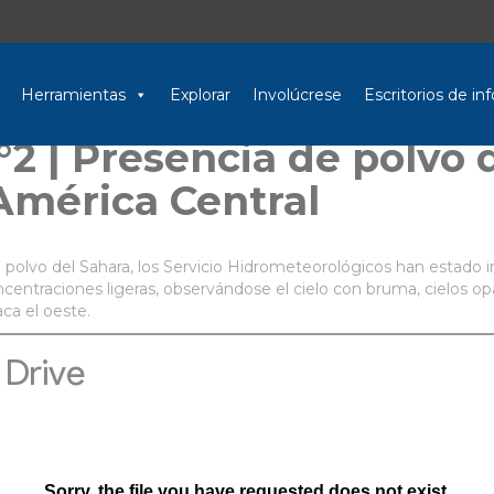
Herramientas
Explorar
Involúcrese
Escritorios de i
°2 | Presencia de polvo 
América Central
el polvo del Sahara, los Servicio Hidrometeorológicos han estado
oncentraciones ligeras, observándose el cielo con bruma, cielos
ca el oeste.