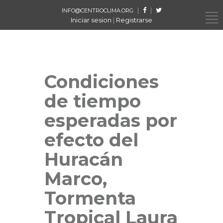
|
|
INFO@CENTROCLIMA.ORG
Iniciar sesion
|
Registrarse
Condiciones
de tiempo
esperadas por
efecto del
Huracán
Marco,
Tormenta
Tropical Laura