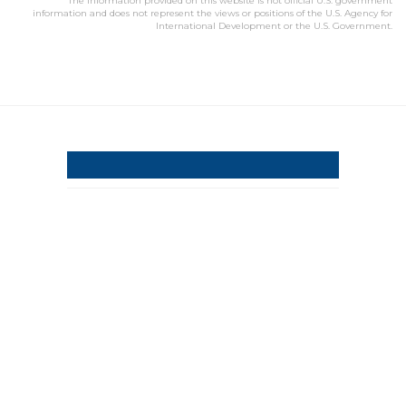
The information provided on this website is not official U.S. government
information and does not represent the views or positions of the U.S. Agency for
International Development or the U.S. Government.