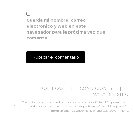
Guarda mi nombre, correo
electrónico y web en este
navegador para la próxima vez que
comente.
POLITICAS
CONDICIONES
MAPA DEL SITIO
The information provided on this website is not official U.S. government
information and does not represent the views or positions of the U.S. Agency for
International Development or the U.S. Government.