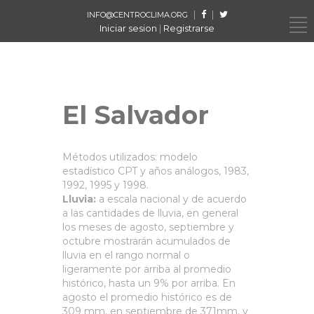
|
|
INFO@CENTROCLIMA.ORG
Iniciar sesion
|
Registrarse
El Salvador
Métodos utilizados: modelo
estadístico CPT y años análogos, 1983,
1992, 1995 y 1998.
Lluvia:
a escala nacional y de acuerdo
a las cantidades de lluvia, en general
los meses de agosto, septiembre y
octubre mostrarán acumulados de
lluvia en el rango normal o
ligeramente por arriba al promedio
histórico, hasta un 9% por arriba. En
agosto el promedio histórico es de
309 mm, en septiembre de 371mm, y