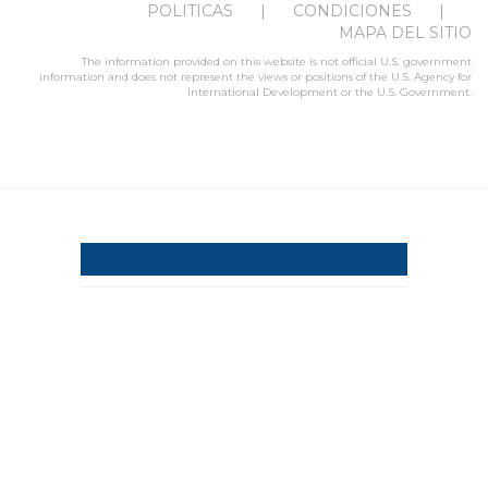
POLITICAS
CONDICIONES
MAPA DEL SITIO
The information provided on this website is not official U.S. government
information and does not represent the views or positions of the U.S. Agency for
International Development or the U.S. Government.