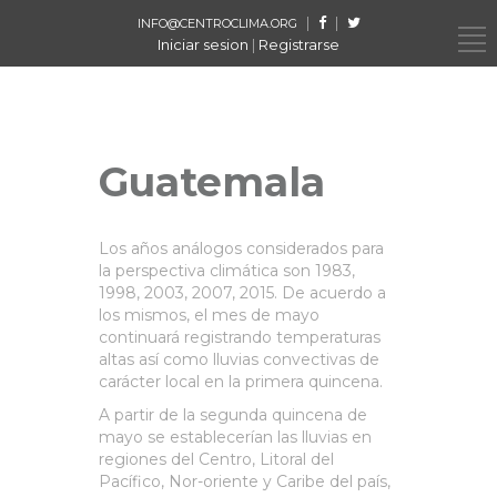
|
|
INFO@CENTROCLIMA.ORG
Iniciar sesion
|
Registrarse
Guatemala
Los años análogos considerados para
la perspectiva climática son 1983,
1998, 2003, 2007, 2015. De acuerdo a
los mismos, el mes de mayo
continuará registrando temperaturas
altas así como lluvias convectivas de
carácter local en la primera quincena.
A partir de la segunda quincena de
mayo se establecerían las lluvias en
regiones del Centro, Litoral del
Pacífico, Nor-oriente y Caribe del país,