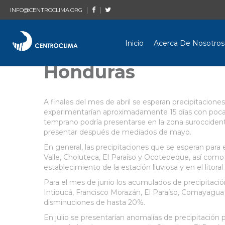
|
|
INFO@CENTROCLIMA.ORG
Inicio
Acerca De Nosotros
Honduras
A finales del mes de abril se esperan precipitacion
experimentarían aproximadamente 15 días con poca pre
temprano podría presentarse en la zona suroccidental 
presentar después de mediados de mayo.
En general, las precipitaciones que se esperan pa
Valle, Choluteca, El Paraíso y Ocotepeque, así como
establecimiento de la estación lluviosa y en el lito
Para el mes de junio los acumulados de precipitaci
Intibucá, Francisco Morazán, El Paraíso, Comayagua 
disminuciones de hasta 20%.
En julio se presentarían anomalías de precipitación