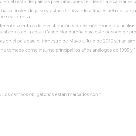
En el resto del país las precipitaciones tenderían a alcanzar val
acia finales de junio y estaría finalizando a finales del mes de 
no sea intensa.
ferentes centros de investigación y predicción mundial y análisis
ical cerca de la costa Caribe Hondureña para este periodo de pro
s en el país para el trimestre de Mayo a Julio de 2016 serian simi
se ha tomado como insumo principal los años análogos de 1995 y 
.
Los campos obligatorios están marcados con
*