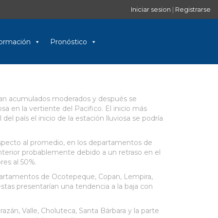
Iniciar sesion
|
Registrarse
nformación
Pronóstico
ejarían acumulados moderados y después se
a en la vertiente del Pacifico. El inicio más
l país el inicio de la estación lluviosa se podría
especto al promedio, en los departamentos de
nterior probablemente debido a un retraso en el
res al 50%.
departamentos de Ocotepeque, Copan, Lempira,
estas presentarían una tendencia a la baja con
zán, Valle, Choluteca, Santa Bárbara y la parte