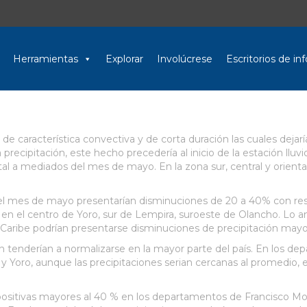
Herramientas
Explorar
Involúcrese
Escritorios de i
es de característica convectiva y de corta duración las cuales d
cipitación, este hecho precedería al inicio de la estación lluvios
a mediados del mes de mayo. En la zona sur, central y oriental de
ra el mes de mayo presentarían disminuciones de 20 a 40% con r
 en el centro de Yoro, sur de Lempira, suroeste de Olancho. Lo a
ral Caribe podrían presentarse disminuciones de precipitación mayo
ón tenderían a normalizarse en la mayor parte del país. En los 
y Yoro, aunque las precipitaciones serian cercanas al promedio, 
 positivas mayores al 40 % en los departamentos de Francisco Mora