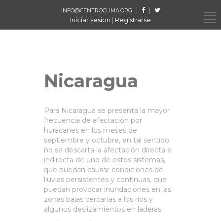
|
|
INFO@CENTROCLIMA.ORG
Iniciar sesion
|
Registrarse
Nicaragua
Para Nicaragua se presenta la mayor
frecuencia de afectación por
huracanes en los meses de
septiembre y octubre, en tal sentido
no se descarta la afectación directa e
indirecta de uno de estos sistemas,
que puedan causar condiciones de
lluvias persistentes y continuas, que
puedan provocar inundaciones en las
zonas bajas cercanas a los ríos y
algunos deslizamientos en laderas.