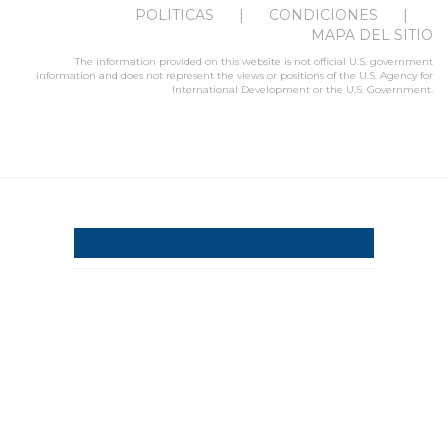
POLITICAS
CONDICIONES
MAPA DEL SITIO
The information provided on this website is not official U.S. government
information and does not represent the views or positions of the U.S. Agency for
International Development or the U.S. Government.