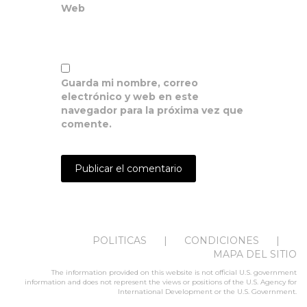
Web
Guarda mi nombre, correo
electrónico y web en este
navegador para la próxima vez que
comente.
POLITICAS
CONDICIONES
MAPA DEL SITIO
The information provided on this website is not official U.S. government
information and does not represent the views or positions of the U.S. Agency for
International Development or the U.S. Government.