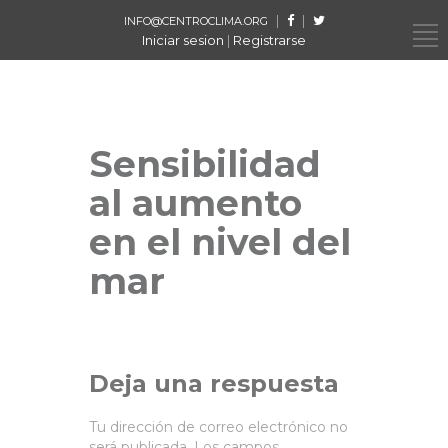
|
|
INFO@CENTROCLIMA.ORG
Iniciar sesion
|
Registrarse
Sensibilidad
al aumento
en el nivel del
mar
Deja una respuesta
Tu dirección de correo electrónico no
será publicada.
Los campos