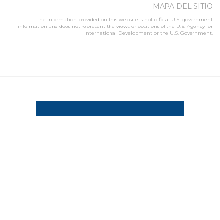
MAPA DEL SITIO
The information provided on this website is not official U.S. government
information and does not represent the views or positions of the U.S. Agency for
International Development or the U.S. Government.