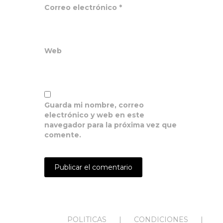
Correo electrónico
*
Web
Guarda mi nombre, correo
electrónico y web en este
navegador para la próxima vez que
comente.
POLITICAS
CONDICIONES